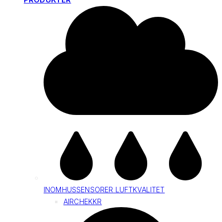
INOMHUSSENSORER LUFTKVALITET
AIRCHEKKR