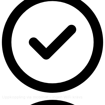
Uppkoppling via mobilnät – ingen WiFi krävs