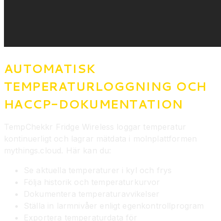
AUTOMATISK
TEMPERATURLOGGNING OCH
HACCP-DOKUMENTATION
TempChekkr Fridge Wireless loggar temperatur
kontinuerligt och lagrar mätdata i molnplattformen
mythings.cloud. Här kan du:
Se aktuella temperaturer i kyl och frys
Följa historik och temperaturkurvor
Dokumentera temperaturavvikelser
Ställa in larmnivåer enligt egenkontrollprogram
Exportera temperaturdata för