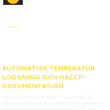
4G/5G
AUTOMATISK TEMPERATUR
LOGGNING OCH HACCP-
DOKUMENTATION
TempChekkr Fridge Wireless är baserad på vår
svenskutvecklade hårdvara AKKR8 och framtagen för
noggrann temperaturmätning i restauranger och