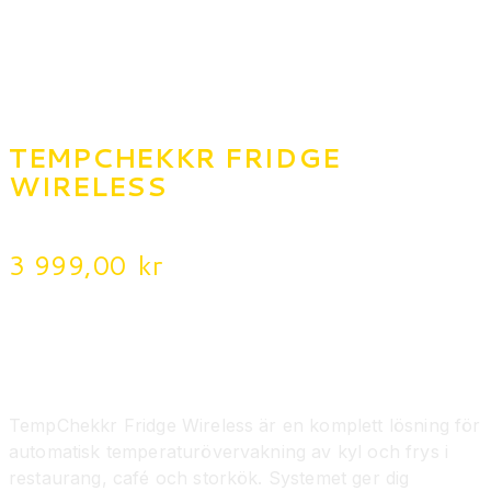
TEMPCHEKKR FRIDGE
WIRELESS
3 999,00
kr
Digital temperaturövervakning och
egenkontroll för restauranger och
storkök
TempChekkr Fridge Wireless är en komplett lösning för
automatisk temperaturövervakning av kyl och frys i
restaurang, café och storkök. Systemet ger dig