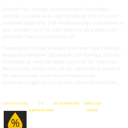
Enheten har inbyggd uppkoppling till mobilnäten
(4G/5G) och levereras med installerat SIM-kort och
förbetald datatrafik. SIM-kortet ansluter automatiskt till
den operatör som har bäst täckning på platsen och
använder Telia och Telenors nät.
TempChekkr Fridge Wireless levereras med trådlösa
temperatursensorer (Bluetooth Low Energy) och kan
kompletteras med ytterligare sensorer för mätning i
flera kylrum, frysar eller på rör. Systemet är idealiskt
för restauranger som vill automatisera sin
temperaturloggning och minska manuella kontroller.
LUFTFUKTIGHET
2 X
BACKUPBATTERI
TRÅDLÖSA
TEMPERATURER
GIVARE