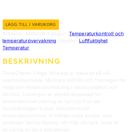
LÄGG TILL I VARUKORG
Artikelnr:
A800108
Kategori:
Temperaturkontroll och
temperaturövervakning
Etiketter:
Luftfuktighet
,
Temperatur
BESKRIVNING
TempChekkr Fridge Wireless är baserad på vår
svenskutvecklade hårdvara AKKR8 och framtagen för
noggrann temperaturmätning i restaurangkök och
storkök. Lösningen är särskilt anpassad för
temperaturövervakning av kyl och frys där
livsmedelslagen kräver dokumenterad
temperaturkontroll. Vi många nöjda kunder som
använder denna lösning i allt från storkök, butik till
förvaring av dyra delikatesser.