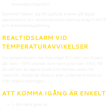
livsmedelsinspektion
Systemet hjälper dig att uppfylla kraven på digital
egenkontroll och temperaturövervakning enligt HACCP
och livsmedelslagstiftning.
REALTIDSLARM VID
TEMPERATURAVVIKELSER
Om temperaturen i kyl överstiger 8°C eller om frysen
går över −18°C skickas larm via e-post eller SMS. På
så sätt kan du agera direkt och minska risken för
matsvinn, förstörda råvaror eller underkänd kontroll
från miljöförvaltningen.
ATT KOMMA IGÅNG ÄR ENKELT
1. Montera givarna