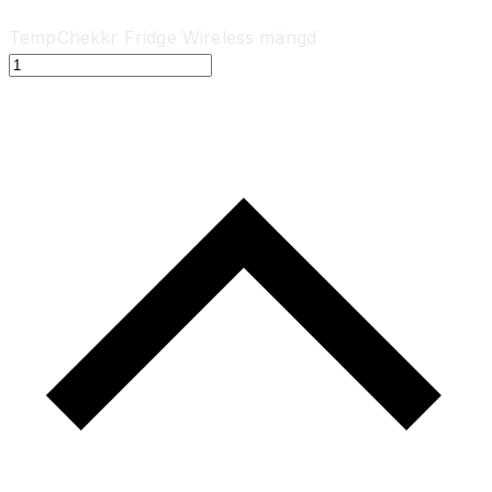
TempChekkr Fridge Wireless mängd