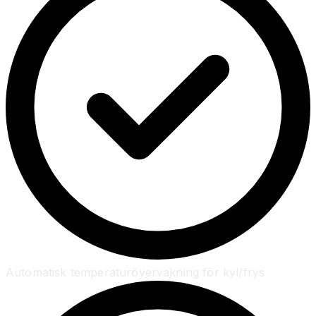
Automatisk temperaturövervakning för kyl/frys