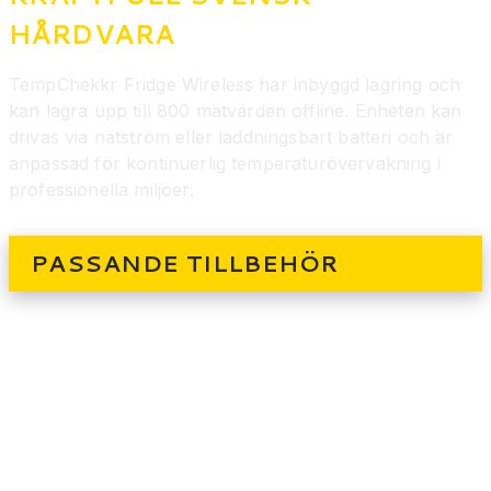
HÅRDVARA
TempChekkr Fridge Wireless har inbyggd lagring och
kan lagra upp till 800 mätvärden offline. Enheten kan
drivas via nätström eller laddningsbart batteri och är
anpassad för kontinuerlig temperaturövervakning i
professionella miljöer.
PASSANDE TILLBEHÖR