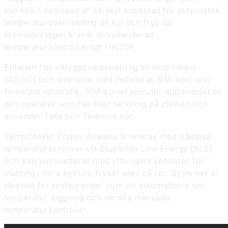
storkök. Lösningen är särskilt anpassad för automatisk
temperaturövervakning av kyl och frys där
livsmedelslagen kräver dokumenterad
temperaturkontroll enligt HACCP.
Enheten har inbyggd uppkoppling till mobilnäten
(4G/5G) och levereras med installerat SIM-kort och
förbetald datatrafik. SIM-kortet ansluter automatiskt till
den operatör som har bäst täckning på platsen och
använder Telia och Telenors nät.
TempChekkr Fridge Wireless levereras med trådlösa
temperatursensorer via Bluetooth Low Energy (BLE)
och kan kompletteras med ytterligare sensorer för
mätning i flera kylrum, frysar eller på rör. Systemet är
idealiskt för restauranger som vill automatisera sin
temperatur loggning och minska manuella
temperaturkontroller.