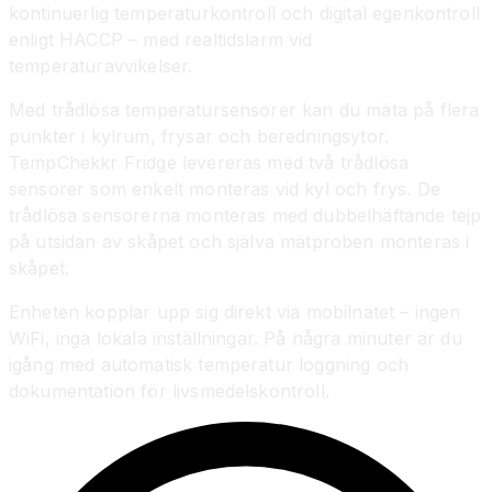
kontinuerlig temperaturkontroll och digital egenkontroll
enligt HACCP – med realtidslarm vid
temperaturavvikelser.
Med trådlösa temperatursensorer kan du mäta på flera
punkter i kylrum, frysar och beredningsytor.
TempChekkr Fridge levereras med två trådlösa
sensorer som enkelt monteras vid kyl och frys. De
trådlösa sensorerna monteras med dubbelhäftande tejp
på utsidan av skåpet och själva mätproben monteras i
skåpet.
Enheten kopplar upp sig direkt via mobilnätet – ingen
WiFi, inga lokala inställningar. På några minuter är du
igång med automatisk temperatur loggning och
dokumentation för livsmedelskontroll.