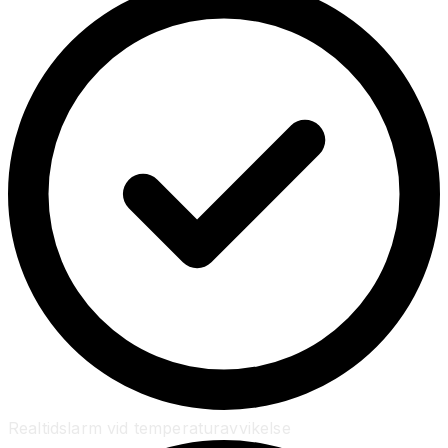
Realtidslarm vid temperaturavvikelse