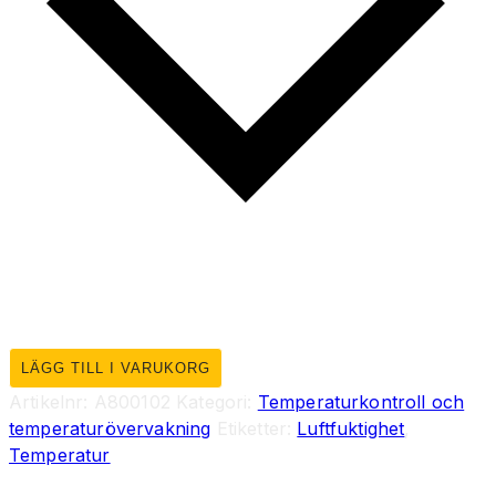
LÄGG TILL I VARUKORG
Artikelnr:
A800102
Kategori:
Temperaturkontroll och
temperaturövervakning
Etiketter:
Luftfuktighet
,
Temperatur