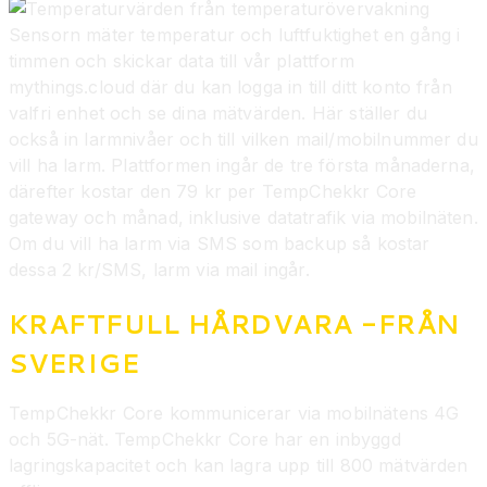
Sensorn mäter temperatur och luftfuktighet en gång i
timmen och skickar data till vår plattform
mythings.cloud där du kan logga in till ditt konto från
valfri enhet och se dina mätvärden. Här ställer du
också in larmnivåer och till vilken mail/mobilnummer du
vill ha larm. Plattformen ingår de tre första månaderna,
därefter kostar den 79 kr per TempChekkr Core
gateway och månad, inklusive datatrafik via mobilnäten.
Om du vill ha larm via SMS som backup så kostar
dessa 2 kr/SMS, larm via mail ingår.
KRAFTFULL HÅRDVARA -FRÅN
SVERIGE
TempChekkr Core kommunicerar via mobilnätens 4G
och 5G-nät. TempChekkr Core har en inbyggd
lagringskapacitet och kan lagra upp till 800 mätvärden