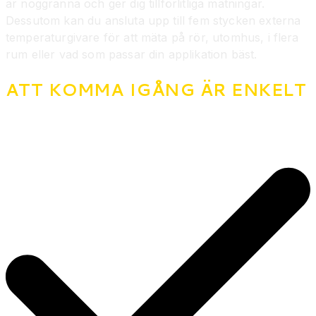
är noggranna och ger dig tillförlitliga mätningar.
Dessutom kan du ansluta upp till fem stycken externa
temperaturgivare för att mäta på rör, utomhus, i flera
rum eller vad som passar din applikation bäst.
ATT KOMMA IGÅNG ÄR ENKELT