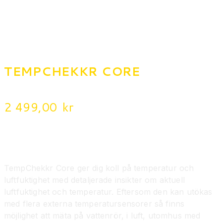
TEMPCHEKKR CORE
2 499,00
kr
Avancerad övervakning av
inomhustemperatur och luftfuktighet
TempChekkr Core ger dig koll på temperatur och
luftfuktighet med detaljerade insikter om aktuell
luftfuktighet och temperatur. Eftersom den kan utökas
med flera externa temperatursensorer så finns
möjlighet att mäta på vattenrör, i luft, utomhus med