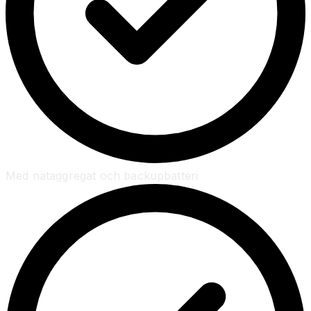
Med nätaggregat och backupbatteri