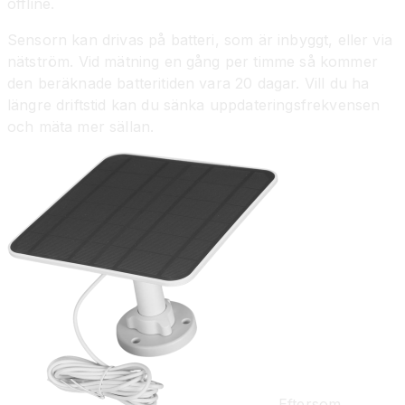
offline.
Sensorn kan drivas på batteri, som är inbyggt, eller via
nätström. Vid mätning en gång per timme så kommer
den beräknade batteritiden vara 20 dagar. Vill du ha
längre driftstid kan du sänka uppdateringsfrekvensen
och mäta mer sällan.
Eftersom