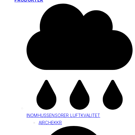
INOMHUSSENSORER LUFTKVALITET
AIRCHEKKR