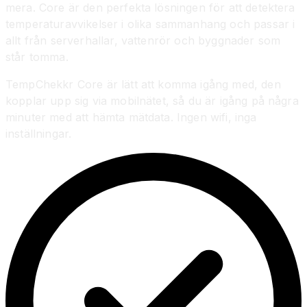
mera. Core är den perfekta lösningen för att detektera
temperaturavvikelser i olika sammanhang och passar i
allt från serverhallar, vattenrör och byggnader som
står tomma.
TempChekkr Core är lätt att komma igång med, den
kopplar upp sig via mobilnätet, så du är igång på några
minuter med att hämta mätdata. Ingen wifi, inga
inställningar.