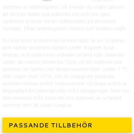
batteriet är laddningsbart så skonar du miljön genom
att du kan ladda upp batteriet om och om igen.
Laddaren ansluts via en laddkontakt på enhetens
kortsida. Både laddningsbart batteri och laddare ingår.
Du kan även strömförsörja med hjälp av en solpanel,
som laddar enhetens batteri under dygnets ljusa
timmar, och sedan kan enheten arbeta från batteriet
under de mörka timmarna. Tänk på att batteriet inte
kommer att laddas när temperaturen faller under 1 °C
eller stiger över 45°C. Det är möjligt att använda
enheten mellan andra temperaturer så länge ström är
tillgänglig från batteriet eller från nätaggregat. Men om
den används från batteriet och batteriet är urladdat
kommer den att sluta fungera.
PASSANDE TILLBEHÖR