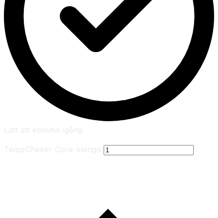
Lätt att komma igång
TempChekkr Core mängd