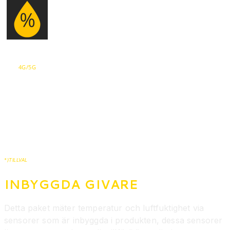
4G/5G
*)TILLVAL
INBYGGDA GIVARE
Detta paket mäter temperatur och luftfuktighet via
sensorer som är inbyggda i produkten, dessa sensorer