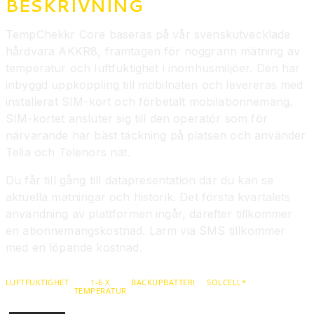
BESKRIVNING
TempChekkr Core baseras på vår svenskutvecklade
hårdvara AKKR8, framtagen för noggrann mätning av
temperatur och luftfuktighet i inomhusmiljöer. Den har
inbyggd uppkoppling till mobilnäten och levereras med
installerat SIM-kort och förbetalt mobilabonnemang.
SIM-kortet ansluter sig till den operatör som för
närvarande har bäst täckning på platsen och använder
Telia och Telenors nät.
Du får till gång till datapresentation där du kan se
aktuella mätningar och historik. Det första kvartalets
användning av plattformen ingår, därefter tillkommer
en abonnemangskostnad. Larm via SMS tillkommer
med en löpande kostnad.
LUFTFUKTIGHET
1-6 X
BACKUPBATTERI
SOLCELL*
TEMPERATUR